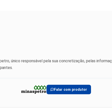
petro, único responsável pela sua concretização, pelas informaç
ipantes.
Falar com produtor